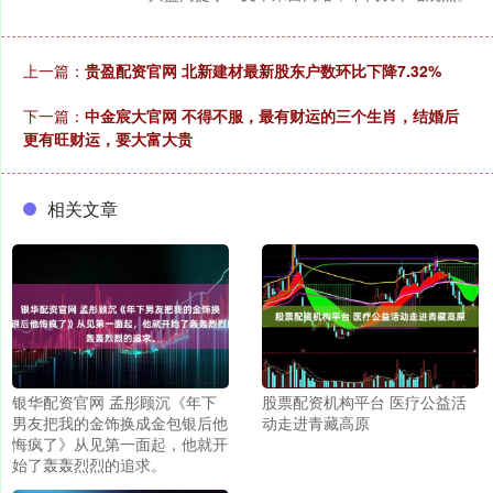
上一篇：
贵盈配资官网 北新建材最新股东户数环比下降7.32%
下一篇：
中金宸大官网 不得不服，最有财运的三个生肖，结婚后
更有旺财运，要大富大贵
相关文章
银华配资官网 孟彤顾沉《年下
股票配资机构平台 医疗公益活
男友把我的金饰换成金包银后他
动走进青藏高原
悔疯了》从见第一面起，他就开
始了轰轰烈烈的追求。