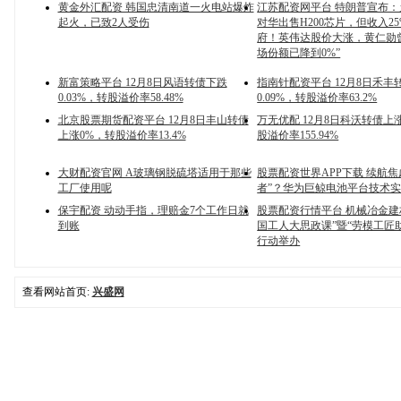
黄金外汇配资 韩国忠清南道一火电站爆炸
江苏配资网平台 特朗普宣布
起火，已致2人受伤
对华出售H200芯片，但收入2
府！英伟达股价大涨，黄仁勋
场份额已降到0%”
新富策略平台 12月8日风语转债下跌
指南针配资平台 12月8日禾丰
0.03%，转股溢价率58.48%
0.09%，转股溢价率63.2%
北京股票期货配资平台 12月8日丰山转债
万无优配 12月8日科沃转债上涨
上涨0%，转股溢价率13.4%
股溢价率155.94%
大财配资官网 A玻璃钢脱硫塔适用于那些
股票配资世界APP下载 续航焦
工厂使用呢
者”？华为巨鲸电池平台技术
保宇配资 动动手指，理赔金7个工作日就
股票配资行情平台 机械冶金建
到账
国工人大思政课”暨“劳模工匠
行动举办
查看网站首页:
兴盛网