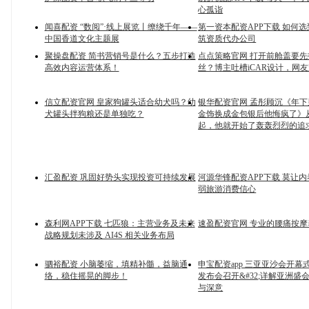
心孤诣
闻喜配资 “数阅”·线上展览丨缭绕千年——
第一资本配资APP下载 如何
中国香道文化主题展
筑资质代办公司
聚操盘配资 简书营销号是什么？五步打造
点点策略官网 打开前舱盖要
高效内容运营体系！
丝？博主吐槽iCAR设计，网
信立配资官网 皇家狗罐头适合幼犬吗？幼
银华配资官网 孟彤顾沉《年
犬罐头拌狗粮还是单独吃？
金饰换成金包银后他悔疯了》
起，他就开始了轰轰烈烈的追
汇盈配资 巩固好势头实现投资可持续发展
河源华锋配资APP下载 莫让
弱旅游消费信心
森利网APP下载 七匹狼：主营业务及未来
速盈配资官网 专业的腰痛按摩
战略规划未涉及 AI4S 相关业务布局
驷裕配资 小脑萎缩，填精补髓，益脑通
申宝配资app 三亚亚沙会开幕
络，稳住摇晃的脚步！
发布会召开&#32;详解亚洲盛
与深意