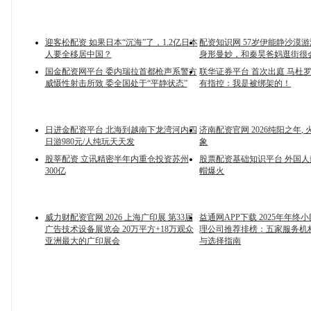
迎客松配资 如果日本“沉海”了，1.2亿日本
配资知识网 57岁伊能静沙漠
人要全移居中国？
身形曼妙，和秦昊爸妈逛街很
国金配资网平台 委内瑞拉首都枪声系警方
联华证券平台 首次出庭 马杜
威慑性射击所致 委全国处于“平静状态”
有指控：我是被绑架的！
日进金配资平台 北海到越南下龙湾河内四
济南配资官网 2026纯阳之年,
日游980元/人纯玩天天发
象
股莘配资 立讯精密半年内重仓投资苏州
股票配资基础知识平台 外国
300亿
帽爆火
威力财配资官网 2026 上海广印展 第33届
益通网APP下载 2025年年终
广告技术设备展览会 20万平方+18万观众
理公司推荐排榜：五家服务机
亚洲最大的广印展会
与选择指南