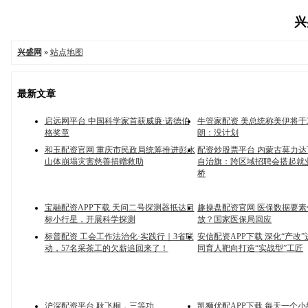
兴
兴盛网
»
站点地图
最新文章
启远网平台 中国科学家首获威廉·诺德伯
牛管家配资 美总统称美伊将于
格奖章
朗：没计划
和玉配资官网 重庆市民政局统筹推进彭水
配资炒股票平台 内蒙古莫力
山体崩塌灾害慈善捐赠救助
自治旗：跨区域招聘会搭起就
桥
宝融配资APP下载 天问二号探测器抵达目
趣操盘配资官网 医保数据要
标小行星，开展科学探测
放？国家医保局回应
标普配资 工会工作法治化·实践行｜3省联
安信配资APP下载 深化“产改
动，57名采茶工的欠薪追回来了！
同育人靶向打造“实战型”工匠
沪深配资平台 耿飞桐，三等功
凯狮优配APP下载 每天一个