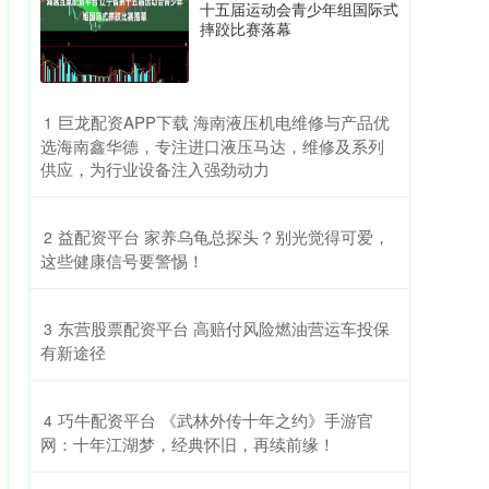
十五届运动会青少年组国际式
摔跤比赛落幕
​巨龙配资APP下载 海南液压机电维修与产品优
1
选海南鑫华德，专注进口液压马达，维修及系列
供应，为行业设备注入强劲动力
​益配资平台 家养乌龟总探头？别光觉得可爱，
2
这些健康信号要警惕！
​东营股票配资平台 高赔付风险燃油营运车投保
3
有新途径
​巧牛配资平台 《武林外传十年之约》手游官
4
网：十年江湖梦，经典怀旧，再续前缘！