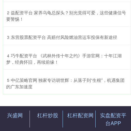
​益配资平台 家养乌龟总探头？别光觉得可爱，这些健康信号
2
要警惕！
​东营股票配资平台 高赔付风险燃油营运车投保有新途径
3
​巧牛配资平台 《武林外传十年之约》手游官网：十年江湖
4
梦，经典怀旧，再续前缘！
​中亿策略官网 独家专访胡世辉：从落子到“生根”，机遇集团
5
的广东加速度
兴盛网
杠杆炒股
杠杆配资网
实盘配资平
台APP