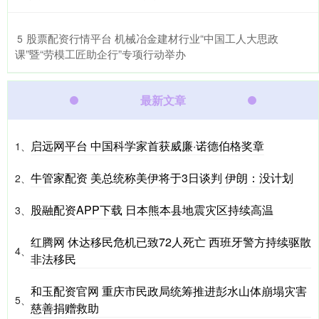
​股票配资行情平台 机械冶金建材行业“中国工人大思政
5
课”暨“劳模工匠助企行”专项行动举办
最新文章
启远网平台 中国科学家首获威廉·诺德伯格奖章
1、
牛管家配资 美总统称美伊将于3日谈判 伊朗：没计划
2、
股融配资APP下载 日本熊本县地震灾区持续高温
3、
红腾网 休达移民危机已致72人死亡 西班牙警方持续驱散
4、
非法移民
和玉配资官网 重庆市民政局统筹推进彭水山体崩塌灾害
5、
慈善捐赠救助