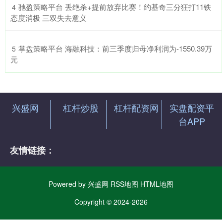
​驰盈策略平台 丢绝杀+提前放弃比赛！约基奇三分狂打11铁
4
态度消极 三双失去意义
​掌盘策略平台 海融科技：前三季度归母净利润为-1550.39万
5
元
兴盛网
杠杆炒股
杠杆配资网
实盘配资平
台APP
友情链接：
Powered by
兴盛网
RSS地图
HTML地图
Copyright
© 2024-2026