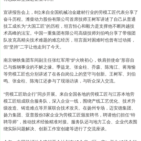
宣讲报告会上，8位来自全国机械冶金建材行业的劳模工匠代表分享了
奋斗历程。潍柴动力股份有限公司首席技师王树军讲述了自己从普通
技工成长为“大国工匠”的历程，坦言恒心和毅力是支撑他不断跨越技
术高峰的法宝。中国一重集团有限公司高级技师刘伯鸣分享了带领团
队攻克高精尖技术难题的难忘经历，坦言面对困难时也曾有过动摇，
但“坚持”二字让他走到了今天。
南京钢铁集团车间副主任张红军用“炉火映初心，铁肩担使命”形容自
己与炼钢事业的不解之缘。季益龙、张金柱、乔森、陈海江、蒋海愉
等劳模工匠也分别讲述了在各自岗位上的坚守与创新。王树军、刘伯
鸣、张金柱、陈海江还参与了现场访谈，与听众深入交流。
“劳模工匠助企行”同步开展。来自全国各地的劳模工匠与江苏本地劳
模工匠组成联合服务队，深入企业一线，围绕产线工艺优化、技术升
级改造、铸造难点等开展联合技术攻关。在扬州专场，迈安德集团、
扬力集团、亚普股份3家企业为劳模工匠颁发聘书，聘请他们担任“特
聘导师”，推动技术经验精准对接。服务队还与地方工会、企业代表围
绕实际问题解决、创新工作室创建等进行了交流座谈。