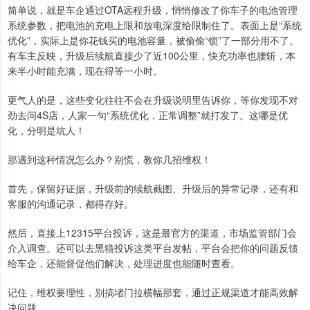
简单说，就是车企通过OTA远程升级，悄悄修改了你车子的电池管理
系统参数，把电池的充电上限和放电深度给限制住了。表面上是“系统
优化”，实际上是你花钱买的电池容量，被偷偷“锁”了一部分用不了。
有车主反映，升级后续航直接少了近100公里，快充功率也腰斩，本
来半小时能充满，现在得等一小时。
更气人的是，这些变化往往不会在升级说明里告诉你，等你发现不对
劲去问4S店，人家一句“系统优化，正常调整”就打发了。这哪是优
化，分明是坑人！
那遇到这种情况怎么办？别慌，教你几招维权！
首先，保留好证据，升级前的续航截图、升级后的异常记录，还有和
客服的沟通记录，都得存好。
然后，直接上12315平台投诉，这是最官方的渠道，市场监管部门会
介入调查。还可以去黑猫投诉这类平台发帖，平台会把你的问题反馈
给车企，还能督促他们解决，处理进度也能随时查看。
记住，维权要理性，别搞堵门拉横幅那套，通过正规渠道才能高效解
决问题。