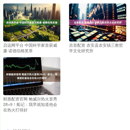
启远网平台 中国科学家首获威
吉首配资 农安县农安镇三教哲
廉·诺德伯格奖章
学文化研究所
财惠配资官网 鲍威尔热火首秀
28+9！船记：我早就知道他会
在热火打得好