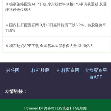
​稳赢策略配资APP下载 摩尔线程科创板IPO申请获通过 从受
3
理到过会仅88天
​国内杠杆配资官网 9月18日嘉泽转债下跌3.2%，转股溢价率
4
11.8%
​和石配资APP下载 全国基本医保参保人数13.19亿人
5
兴盛网
杠杆炒股
杠杆配资网
实盘配资平
台APP
友情链接：
Powered by
兴盛网
RSS地图
HTML地图