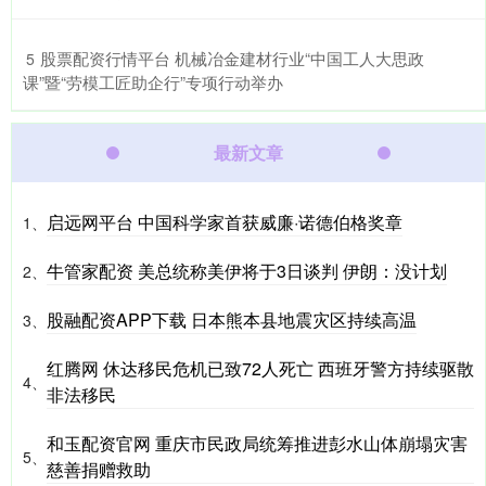
​股票配资行情平台 机械冶金建材行业“中国工人大思政
5
课”暨“劳模工匠助企行”专项行动举办
最新文章
启远网平台 中国科学家首获威廉·诺德伯格奖章
1、
牛管家配资 美总统称美伊将于3日谈判 伊朗：没计划
2、
股融配资APP下载 日本熊本县地震灾区持续高温
3、
红腾网 休达移民危机已致72人死亡 西班牙警方持续驱散
4、
非法移民
和玉配资官网 重庆市民政局统筹推进彭水山体崩塌灾害
5、
慈善捐赠救助