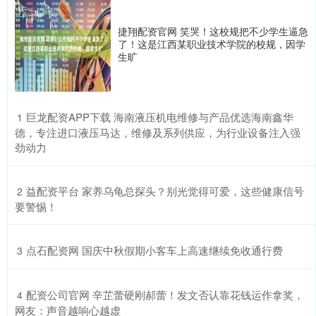
捷翔配资官网 笑哭！这校规把不少学生逼急
了！这是江西某职业技术学院的校规，因学
生旷
​巨龙配资APP下载 海南液压机电维修与产品优选海南鑫华
1
德，专注进口液压马达，维修及系列供应，为行业设备注入强
劲动力
​益配资平台 家养乌龟总探头？别光觉得可爱，这些健康信号
2
要警惕！
​点石配资网 国庆中秋假期小客车上高速继续免收通行费
3
​配资公司官网 辛芷蕾硬刚郝蕾！发文否认靠花钱运作拿奖，
4
网友：声音越响心越虚