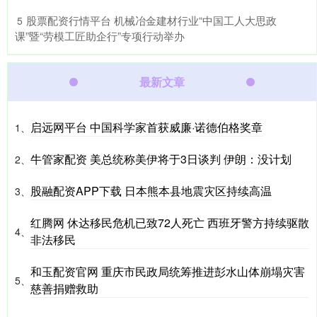
​股票配资行情平台 机械冶金建材行业“中国工人大思政
5
课”暨“劳模工匠助企行”专项行动举办
最新文章
启远网平台 中国科学家首获威廉·诺德伯格奖章
1、
牛管家配资 美总统称美伊将于3日谈判 伊朗：没计划
2、
股融配资APP下载 日本熊本县地震灾区持续高温
3、
红腾网 休达移民危机已致72人死亡 西班牙警方持续驱散
4、
非法移民
和玉配资官网 重庆市民政局统筹推进彭水山体崩塌灾害
5、
慈善捐赠救助