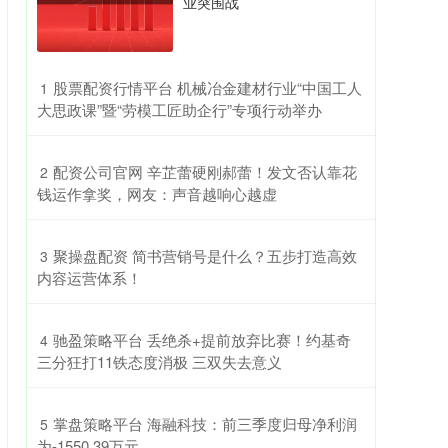
业突围战
​股票配资行情平台 机械冶金建材行业“中国工人
1
大思政课”暨“劳模工匠助企行”专项行动举办
​配资公司官网 辛芷蕾硬刚郝蕾！发文否认靠花
2
钱运作拿奖，网友：声音越响心越虚
​聚操盘配资 简书营销号是什么？五步打造高效
3
内容运营体系！
​驰盈策略平台 丢绝杀+提前放弃比赛！约基奇
4
三分狂打11铁态度消极 三双失去意义
​掌盘策略平台 海融科技：前三季度归母净利润
5
为-1550.39万元