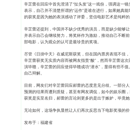
辛芷蕾在回应中首先澄清了“扯头发”这一戏份，强调这一
表示，自己并不清楚所谓的“运作”是谁在进行，如果她真能
的获奖是因为她的表演感动了评委，坚信电影艺术是纯粹的
辛芷蕾还提到，中国并不缺少优秀的演员，而是缺少能够让
并表示自己会继续努力，将奖杯作为激励，推动自己不断前
部电影，认为观众的认可是最珍贵的奖项。
尽管《日掛中天》在威尼斯获奖，但在国内票房表现不佳，
辛芷蕾获奖无实质内容而被网友指责“酸”，然而辛芷蕾这
演毕赣，辛芷蕾的回应使得毕赣成功“潜水”，显得有些不
自己辩解。
目前，网友们对辛芷蕾回应郝蕾的态度意见分歧。一部分人
预测的结果而遭到质疑，甚至有网友调侃，如今的娱乐圈，
获奖是实至名归，郝蕾的言论则更多的是出于嫉妒，毕竟她
无论如何，这场争执显然让人们再次反思当下电影奖项的价
发布于：福建省