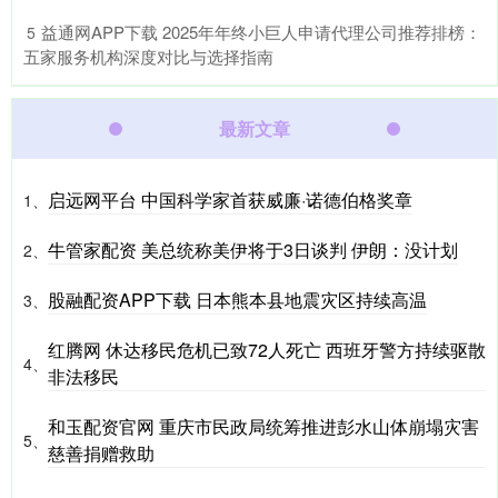
​益通网APP下载 2025年年终小巨人申请代理公司推荐排榜：
5
五家服务机构深度对比与选择指南
最新文章
启远网平台 中国科学家首获威廉·诺德伯格奖章
1、
牛管家配资 美总统称美伊将于3日谈判 伊朗：没计划
2、
股融配资APP下载 日本熊本县地震灾区持续高温
3、
红腾网 休达移民危机已致72人死亡 西班牙警方持续驱散
4、
非法移民
和玉配资官网 重庆市民政局统筹推进彭水山体崩塌灾害
5、
慈善捐赠救助