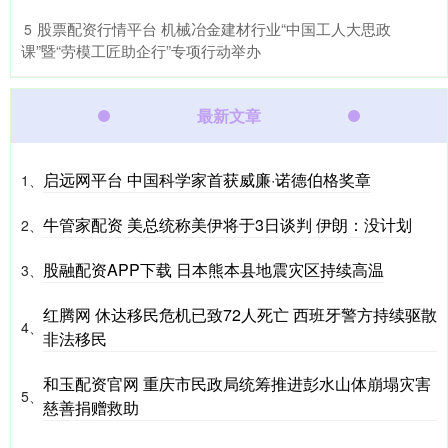
​股票配资行情平台 机械冶金建材行业“中国工人大思政
5
课”暨“劳模工匠助企行”专项行动举办
最新文章
启远网平台 中国科学家首获威廉·诺德伯格奖章
1、
牛管家配资 美总统称美伊将于3日谈判 伊朗：没计划
2、
股融配资APP下载 日本熊本县地震灾区持续高温
3、
红腾网 休达移民危机已致72人死亡 西班牙警方持续驱散
4、
非法移民
和玉配资官网 重庆市民政局统筹推进彭水山体崩塌灾害
5、
慈善捐赠救助