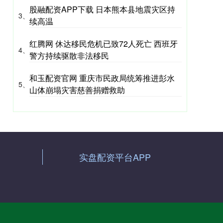
股融配资APP下载 日本熊本县地震灾区持
3、
续高温
红腾网 休达移民危机已致72人死亡 西班牙
4、
警方持续驱散非法移民
和玉配资官网 重庆市民政局统筹推进彭水
5、
山体崩塌灾害慈善捐赠救助
实盘配资平台APP