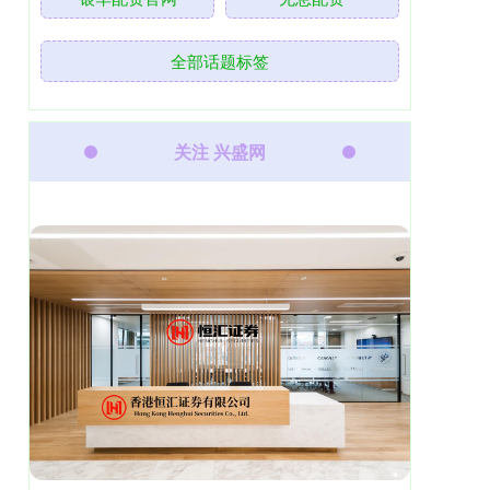
全部话题标签
关注 兴盛网