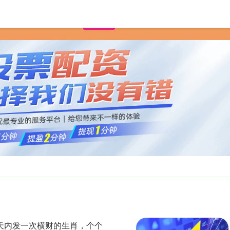
首页
兴盛网
杠杆炒股
杠杆配资网
5天内发一次横财的生肖，个个