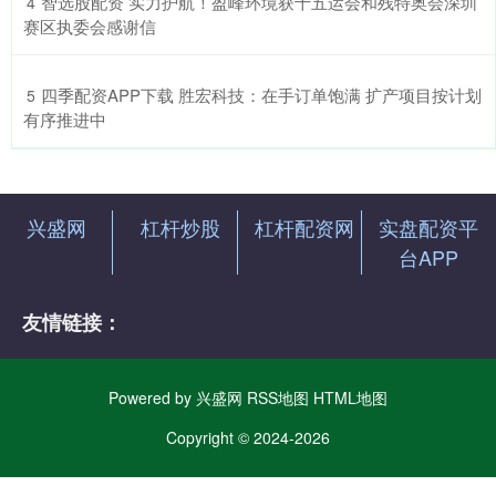
​智选股配资 实力护航！盈峰环境获十五运会和残特奥会深圳
4
赛区执委会感谢信
​四季配资APP下载 胜宏科技：在手订单饱满 扩产项目按计划
5
有序推进中
兴盛网
杠杆炒股
杠杆配资网
实盘配资平
台APP
友情链接：
Powered by
兴盛网
RSS地图
HTML地图
Copyright
© 2024-2026