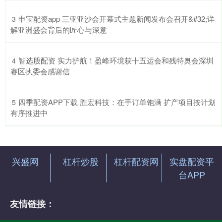
​申宝配资app 三亚亚沙会开幕式主题新闻发布会召开&#32;详
3
解亚洲盛会背后的匠心与深意
​智选股配资 实力护航！盈峰环境获十五运会和残特奥会深圳
4
赛区执委会感谢信
​四季配资APP下载 胜宏科技：在手订单饱满 扩产项目按计划
5
有序推进中
兴盛网
杠杆炒股
杠杆配资网
实盘配资平
台APP
友情链接：