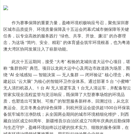
作为赛事保障的重要力量，盈峰环境积极响应号召，聚焦深圳赛
区城市品质提升、环境质量保障及十五运会闭幕式城市侧保障等关键
任务，以专业高效的服务践行 “绿色、共享、开放、廉洁” 的办赛理
念，为这场 “简约、安全、精彩” 的体育盛会筑牢环境根基，也为粤港
澳大湾区协同发展注入了崭新动能。
此次十五运期间，接受 “大考” 检验的龙城街道大运中心项目，堪
称 “集群协同” 典范。项目以龙岗大运中心及周边市政道路为场景，围
绕 “AI 全域感知 — 智能决策 — 无人集群 — 闭环验证” 核心理念，构
建起以 “云大脑” 为核心的智能环卫作业体系。通过部署 5 台 “小蜜蜂”
无人清扫机器人、1 台 AI 无人巡逻车及 1 台无人清运车，并配备智云
管家实现全流程监管与灵活响应，既保障了大型赛事场馆的环境品
质，也塑造出可复制、可推广的智慧服务新样本。回溯过往，从北京
奥运会、北京冬奥会的绿色保障，到杭州亚运会提供超1500台环保装
备筑牢城市洁净防线；从全国两会期间的城市环境精细化维护，到西
藏自治区成立60周年、新疆维吾尔自治区成立70周年庆典的后勤保障
与生态守护，盈峰环境始终以过硬的技术实力、细致的服务保障，在
城市环境治理领域屡挑重担，用实际行动诠释企业担当。