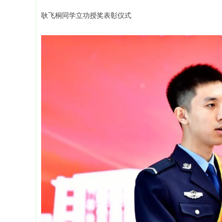
耿飞桐同学立功授奖表彰仪式