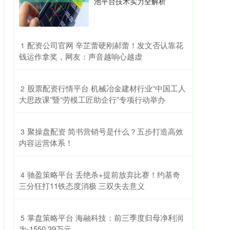
池平台技术实力全解析
​配资公司官网 辛芷蕾硬刚郝蕾！发文否认靠花
1
钱运作拿奖，网友：声音越响心越虚
​股票配资行情平台 机械冶金建材行业“中国工人
2
大思政课”暨“劳模工匠助企行”专项行动举办
​聚操盘配资 简书营销号是什么？五步打造高效
3
内容运营体系！
​驰盈策略平台 丢绝杀+提前放弃比赛！约基奇
4
三分狂打11铁态度消极 三双失去意义
​掌盘策略平台 海融科技：前三季度归母净利润
5
为-1550.39万元