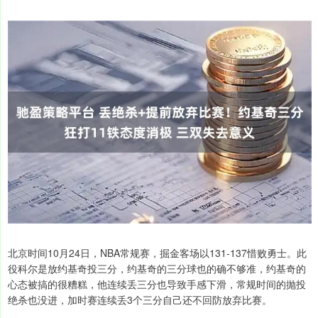
北京时间10月24日，NBA常规赛，掘金客场以131-137惜败勇士。此
役科尔是放约基奇投三分，约基奇的三分球也的确不够准，约基奇的
心态被搞的很糟糕，他连续丢三分也导致手感下滑，常规时间的抛投
绝杀也没进，加时赛连续丢3个三分自己还不回防放弃比赛。