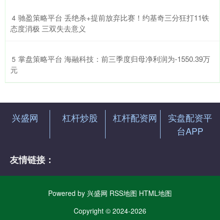
​驰盈策略平台 丢绝杀+提前放弃比赛！约基奇三分狂打11铁
4
态度消极 三双失去意义
​掌盘策略平台 海融科技：前三季度归母净利润为-1550.39万
5
元
兴盛网
杠杆炒股
杠杆配资网
实盘配资平
台APP
友情链接：
Powered by
兴盛网
RSS地图
HTML地图
Copyright
© 2024-2026