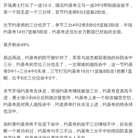
开场勇士打出了一波10-0，随后约基奇立马一波3中3帮助掘金扳平，
第一个投丢是一个三分球，首节约老师6分2篮板2助攻。
次节约老师的三分也开了，单节三分4中2拿到8分5篮板3助攻，半场
约基奇14分7篮板5助攻，约基奇还没出全力数据已经如此全面。
展开剩余49%
易边再战，约基奇的防守被针对了，库里与波杰都迎着他的补防命中
三分，约基奇的空位三分也丢了，一次艰难的抛投命中，这一节约基
奇5中1+三分4中0失准，三节打完约基奇16分11篮板8助攻1抢断1盖
帽，出手9次三分仅命中2个。
末节开场约基奇先休息，登场约基奇继续被放三分，约基奇是真投不
进，勇士缩小到4分后阿德尔曼暂停，约基奇上来一个助攻穆雷空切，
约基奇面对两人抛投命中，约老师单打伙夫没上进，约基奇的绝杀球
也没中。
加时赛约基奇终于在篮下命中，约基奇的扳平三分继续不中，好在抢
断一个将功补过，约基奇勾手三不沾，约基奇三分不中拒绝回防直接
放弃比赛，约基奇这场比赛的态度令人无奈。