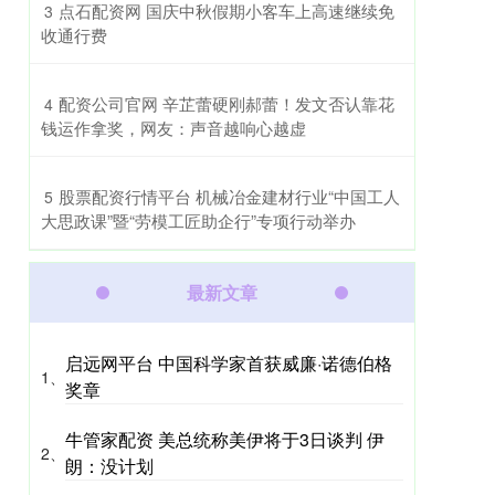
​点石配资网 国庆中秋假期小客车上高速继续免
3
收通行费
​配资公司官网 辛芷蕾硬刚郝蕾！发文否认靠花
4
钱运作拿奖，网友：声音越响心越虚
​股票配资行情平台 机械冶金建材行业“中国工人
5
大思政课”暨“劳模工匠助企行”专项行动举办
最新文章
启远网平台 中国科学家首获威廉·诺德伯格
1、
奖章
牛管家配资 美总统称美伊将于3日谈判 伊
2、
朗：没计划