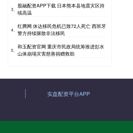
股融配资APP下载 日本熊本县地震灾区持
3、
续高温
红腾网 休达移民危机已致72人死亡 西班牙
4、
警方持续驱散非法移民
和玉配资官网 重庆市民政局统筹推进彭水
5、
山体崩塌灾害慈善捐赠救助
实盘配资平台APP