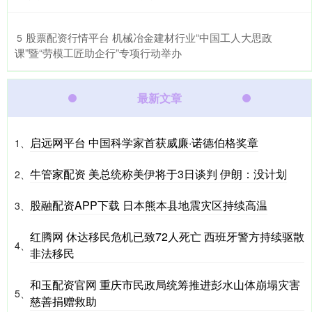
​股票配资行情平台 机械冶金建材行业“中国工人大思政
5
课”暨“劳模工匠助企行”专项行动举办
最新文章
启远网平台 中国科学家首获威廉·诺德伯格奖章
1、
牛管家配资 美总统称美伊将于3日谈判 伊朗：没计划
2、
股融配资APP下载 日本熊本县地震灾区持续高温
3、
红腾网 休达移民危机已致72人死亡 西班牙警方持续驱散
4、
非法移民
和玉配资官网 重庆市民政局统筹推进彭水山体崩塌灾害
5、
慈善捐赠救助