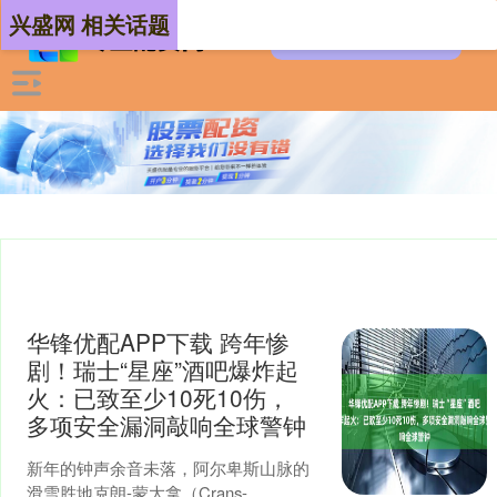
兴盛网 相关话题
华锋优配APP下载 跨年惨
剧！瑞士“星座”酒吧爆炸起
火：已致至少10死10伤，
多项安全漏洞敲响全球警钟
新年的钟声余音未落，阿尔卑斯山脉的
滑雪胜地克朗-蒙大拿（Crans-