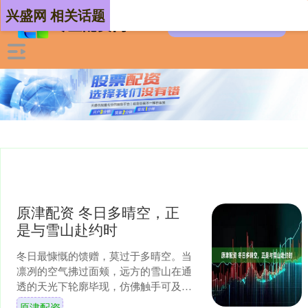
兴盛网 相关话题
原津配资 冬日多晴空，正
是与雪山赴约时
冬日最慷慨的馈赠，莫过于多晴空。当
凛冽的空气拂过面颊，远方的雪山在通
透的天光下轮廓毕现，仿佛触手可及
——这正是一年中最不容错过的观雪山
原津配资