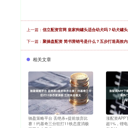
上一篇：
信立配资官网 皇家狗罐头适合幼犬吗？幼犬罐
下一篇：
聚操盘配资 简书营销号是什么？五步打造高效
相关文章
驰盈策略平台 丢绝杀+提前放弃比
涨配资APP
赛！约基奇三分狂打11铁态度消极
超1%，锂