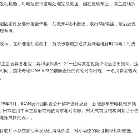
发动机舱，对电瓶进行搭电处理完成救援。但在这辆车上，博主必须拆
眉固定件及部分覆盖饰板，共掀开4块小盖板，取出6颗螺丝，最后还要
碰车漆。
表示，在标准售后流程中，拆装步骤增加通常意味着维修时间与工时成
车主是否具备相应工具和操作条件？”一位网友在视频评论区提出疑问。这
间，围绕奇瑞iCAR V23的前舱盖板的讨论时有出现，一名消费者曾表
。
25年3月，iCAR设计团队曾公开解释设计思路：新能源车型电机维护频
置，日常使用中车主接触前舱的需求相对有限。封闭式前脸结构则有助于强
能拓展性的设计。
停驶后不存在燃油车发动机持续余温，对小动物的吸引概率相对较低。