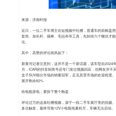
来源：济南时报
近日，一位二手车博主在短视频中吐槽，普通车的前舱盖用一
套筒、加长杆、撬棒、毛毡布等工具，先卸掉六个螺丝才能打
论。
其中，高赞的评论画风如下：
新黄河记者注意到，这并不是一个新话题，该车型自2024
月，iCAR的抖音矩阵号还专门发过视频回应，但网友并不买
盒子SUV细分市场的销量冠军，足见其受市场的欢迎程度
展开剩余82%
给电瓶搭电，要拆下整个舱盖
评论过万的这条吐槽视频，源于一段二手车展厅里的拍摄。据
多次触发，最终导致12V小电瓶电量耗尽，车辆无法启动。