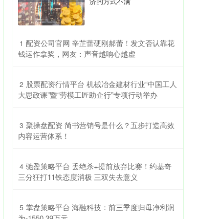
济的方式不满
​配资公司官网 辛芷蕾硬刚郝蕾！发文否认靠花
1
钱运作拿奖，网友：声音越响心越虚
​股票配资行情平台 机械冶金建材行业“中国工人
2
大思政课”暨“劳模工匠助企行”专项行动举办
​聚操盘配资 简书营销号是什么？五步打造高效
3
内容运营体系！
​驰盈策略平台 丢绝杀+提前放弃比赛！约基奇
4
三分狂打11铁态度消极 三双失去意义
​掌盘策略平台 海融科技：前三季度归母净利润
5
为-1550.39万元