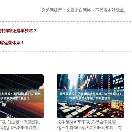
兴盛网提示：文章来自网络，不代表本站观点。
头拌狗粮还是单独吃？
内容运营体系！
下载 创业板冲高回落跌
投牛策略APP下载 乐得合不拢嘴，
电等热门板块集体调整丨
这三生肖365天从年头旺到年尾，有