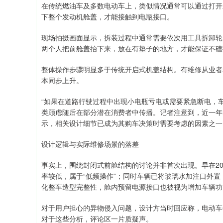
在传统燃油车及多数电动车上，类似情况通常可以通过打开
下整个发动机舱盖，才能接触到电瓶接口。
现场拍摄画面显示，拆装过程中通常需要依次用工具拆卸轮
两个人把前舱盖抬下来，放在有垫子的地方，才能保证不磕
整体操作步骤明显多于传统开启式机盖结构。有维修从业者
本同步上升。
“如果在道路行驶过程中出现小电瓶亏电或需要紧急断电，
类顾虑随后在部分潜在消费者中传播。记者注意到，近一年时
示，相关设计细节已成为其购车决策时需要考虑的因素之一
设计逻辑与实际维修场景的落差
事实上，围绕封闭式前舱结构的讨论并非首次出现。早在20
率较低，属于“低频操作”；同时车辆已将玻璃水加注口外
化整车造型完整性，舱内预留电源接口也被视为增加车辆功
对于用户担心的异物侵入问题，设计方当时回应称，电动车
对于这些分析，评论区一片质疑声。