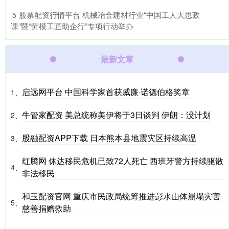
​股票配资行情平台 机械冶金建材行业“中国工人大思政
5
课”暨“劳模工匠助企行”专项行动举办
最新文章
启远网平台 中国科学家首获威廉·诺德伯格奖章
1、
牛管家配资 美总统称美伊将于3日谈判 伊朗：没计划
2、
股融配资APP下载 日本熊本县地震灾区持续高温
3、
红腾网 休达移民危机已致72人死亡 西班牙警方持续驱散
4、
非法移民
和玉配资官网 重庆市民政局统筹推进彭水山体崩塌灾害
5、
慈善捐赠救助