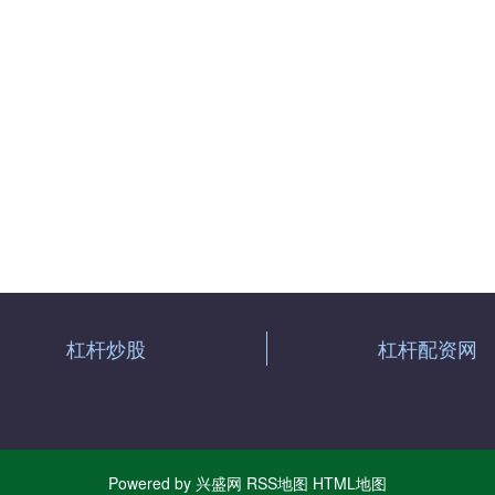
杠杆炒股
杠杆配资网
Powered by
兴盛网
RSS地图
HTML地图