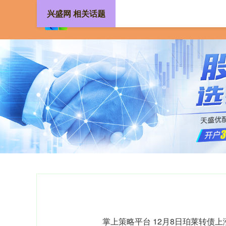
兴盛网 相关话题
掌上策略平台 12月8日珀莱转债上涨0