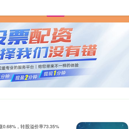
首页
兴盛网
杠杆炒股
杠杆配资网
.68%，转股溢价率73.35%