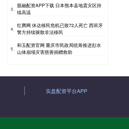
股融配资APP下载 日本熊本县地震灾区持
3、
续高温
红腾网 休达移民危机已致72人死亡 西班牙
4、
警方持续驱散非法移民
和玉配资官网 重庆市民政局统筹推进彭水
5、
山体崩塌灾害慈善捐赠救助
实盘配资平台APP