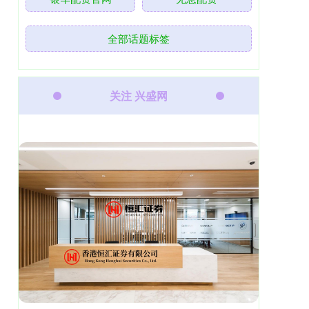
全部话题标签
关注 兴盛网